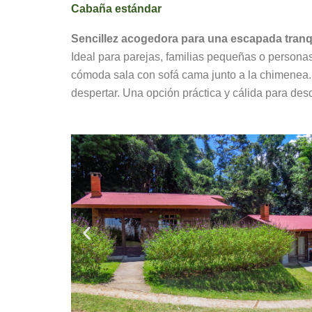
Cabaña estándar
Sencillez
acogedora
para
una
escapada
tranq
Ideal
para
parejas, familias pequeñas o personas
cómoda
sala
con
sofá
cama
junto
a
la
chimenea
despertar.
Una
opción
práctica
y
cálida
para
des