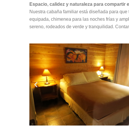
Espacio,
calidez
y
naturaleza
para
compartir
Nuestra
cabaña
familiar
está
diseñada
para
que
equipada,
chimenea
para
las
noches
frías
y
amp
sereno,
rodeados
de
verde
y
tranquilidad. Conta