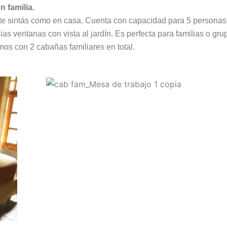
en
familia.
te
sintás
como
en
casa.
Cuenta
con
capacidad
para
5
personas
lias
ventanas
con
vista
al
jardín.
Es
perfecta
para
familias
o
gru
mos con 2 cabañas familiares en total.