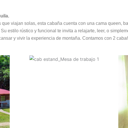
uila.
 que viajan solas
,
esta
cabaña
cuenta
con
una
cama
queen,
b
.
Su
estilo
rústico
y
funcional
te
invita
a
relajarte,
leer,
o
simplem
cansar
y
vivir
la
experiencia
de
montaña. Contamos con 2 cabaña